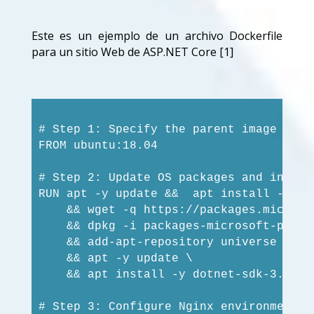
Este es un ejemplo de un archivo Dockerfile
para un sitio Web de ASP.NET Core [1]
# Step 1: Specify the parent image for t
FROM ubuntu:18.04

# Step 2: Update OS packages and instal
RUN apt -y update &&  apt install -y wg
    && wget -q https://packages.microso
    && dpkg -i packages-microsoft-prod.d
    && add-apt-repository universe \

    && apt -y update \

    && apt install -y dotnet-sdk-3.0

# Step 3: Configure Nginx environment
